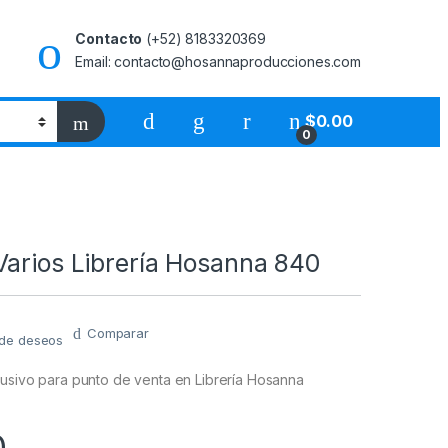
Contacto
(+52) 8183320369
Email: contacto@hosannaproducciones.com
$
0.00
0
Varios Librería Hosanna 840
Comparar
a de deseos
lusivo para punto de venta en Librería Hosanna
0