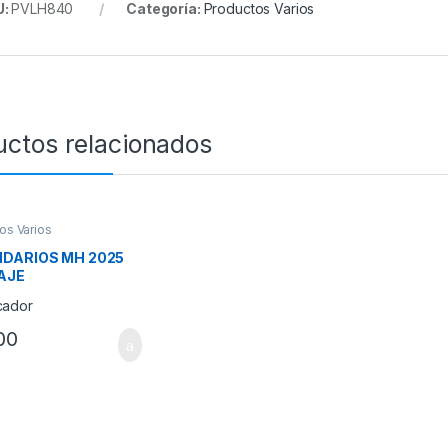
U:
PVLH840
Categoría:
Productos Varios
uctos relacionados
os Varios
DARIOS MH 2025
AJE
00