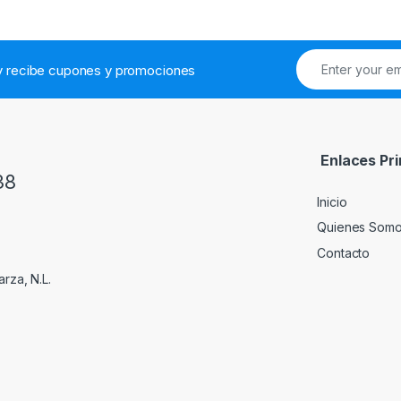
.y recibe cupones y promociones
Enlaces Pri
38
Inicio
Quienes Som
Contacto
rza, N.L.