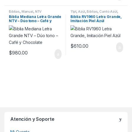
Biblias
,
Manual
,
NTV
11pt
,
Azúl
,
Biblias
,
Canto Azúl
,
Imitación Piel
,
Letra Grande
,
Biblia Mediana Letra Grande
Biblia RV1960 Letra Grande,
Migración
,
Reina Valera 1960
,
NTV – Dúo tono – Café y
Imitación Piel Azúl
Tamaño Manual
Chocolate
$
610.00
$
980.00
Atención y Soporte
Mi Cuenta