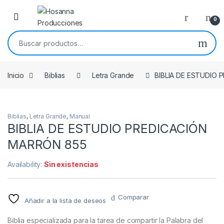
Skip to navigation
Skip to content
0
Buscar por:
Inicio
Biblias
Letra Grande
BIBLIA DE ESTUDIO
Biblias
,
Letra Grande
,
Manual
BIBLIA DE ESTUDIO PREDICACIÓN
MARRÓN 855
Availability:
Sin existencias
Comparar
Añadir a la lista de deseos
Biblia especializada para la tarea de compartir la Palabra del