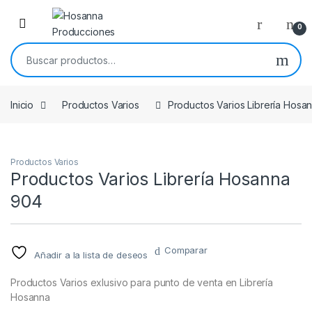
Skip to navigation
Skip to content
0
Buscar por:
Inicio
Productos Varios
Productos Varios Librería Hosa
Productos Varios
Productos Varios Librería Hosanna
904
Comparar
Añadir a la lista de deseos
Productos Varios exlusivo para punto de venta en Librería
Hosanna