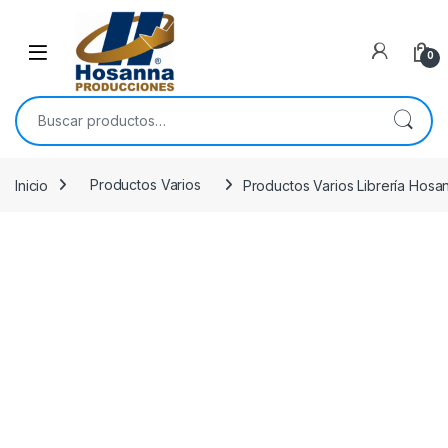
Skip to navigation
Skip to content
0
Buscar por:
Inicio
Productos Varios
Productos Varios Librería Hosa