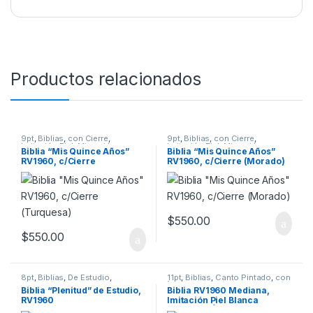
Productos relacionados
9pt
,
Biblias
,
con Cierre
,
9pt
,
Biblias
,
con Cierre
,
Imitación Piel
,
Migración
,
Imitación Piel
,
Migración
,
Biblia “Mis Quince Años”
Biblia “Mis Quince Años”
Quinceaños
,
Reina Valera 1960
,
Morado
,
Quinceaños
,
Reina
RV1960, c/Cierre
RV1960, c/Cierre (Morado)
Tamaño Manual
,
Turquesa
Valera 1960
,
Tamaño Manual
(Turquesa)
$
550.00
$
550.00
8pt
,
Biblias
,
De Estudio
,
11pt
,
Biblias
,
Canto Pintado
,
con
Migración
,
Reina Valera 1960
,
Índice
,
Imitación Piel
,
Migración
,
Biblia “Plenitud” de Estudio,
Biblia RV1960 Mediana,
Tamaño Grande
,
Tapa Dura
Reina Valera 1960
,
Tamaño
RV1960
Imitación Piel Blanca
Manual
“Rosas” c/Índice