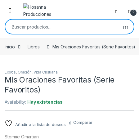
Skip to navigation
Skip to content
0
Buscar por:
Inicio
Libros
Mis Oraciones Favoritas (Serie Favoritos)
Libros
,
Oración
,
Vida Cristiana
Mis Oraciones Favoritas (Serie
Favoritos)
Availability:
Hay existencias
Comparar
Añadir a la lista de deseos
Stormie Omartian