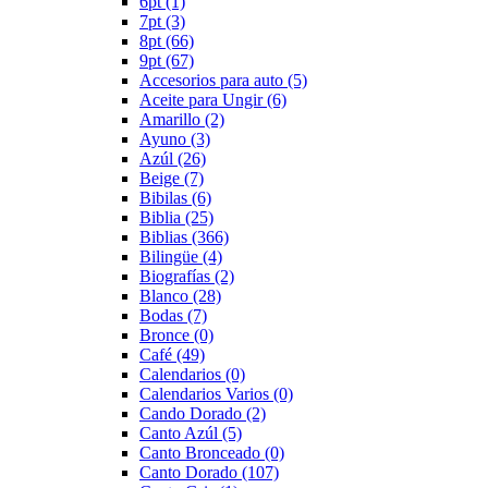
6pt
(1)
7pt
(3)
8pt
(66)
9pt
(67)
Accesorios para auto
(5)
Aceite para Ungir
(6)
Amarillo
(2)
Ayuno
(3)
Azúl
(26)
Beige
(7)
Bibilas
(6)
Biblia
(25)
Biblias
(366)
Bilingüe
(4)
Biografías
(2)
Blanco
(28)
Bodas
(7)
Bronce
(0)
Café
(49)
Calendarios
(0)
Calendarios Varios
(0)
Cando Dorado
(2)
Canto Azúl
(5)
Canto Bronceado
(0)
Canto Dorado
(107)