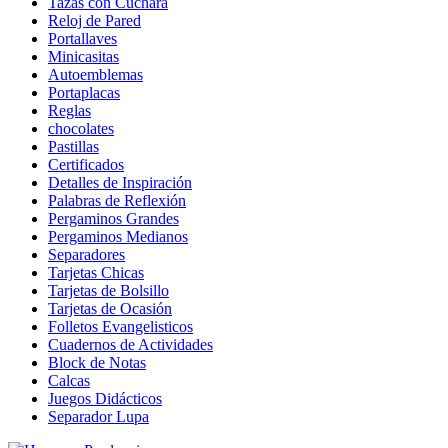
Tazas con Cuchara
Reloj de Pared
Portallaves
Minicasitas
Autoemblemas
Portaplacas
Reglas
chocolates
Pastillas
Certificados
Detalles de Inspiración
Palabras de Reflexión
Pergaminos Grandes
Pergaminos Medianos
Separadores
Tarjetas Chicas
Tarjetas de Bolsillo
Tarjetas de Ocasión
Folletos Evangelisticos
Cuadernos de Actividades
Block de Notas
Calcas
Juegos Didácticos
Separador Lupa