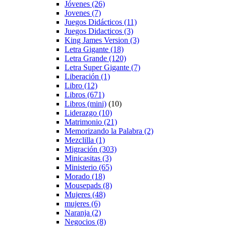
Jóvenes
(26)
Jovenes
(7)
Juegos Didácticos
(11)
Juegos Didacticos
(3)
King James Version
(3)
Letra Gigante
(18)
Letra Grande
(120)
Letra Super Gigante
(7)
Liberación
(1)
Libro
(12)
Libros
(671)
Libros (mini)
(10)
Liderazgo
(10)
Matrimonio
(21)
Memorizando la Palabra
(2)
Mezclilla
(1)
Migración
(303)
Minicasitas
(3)
Ministerio
(65)
Morado
(18)
Mousepads
(8)
Mujeres
(48)
mujeres
(6)
Naranja
(2)
Negocios
(8)