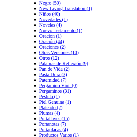
Negro
(50)
New Living Translation
(1)
Niños
(40)
Novedades
(1)
Novelas
(4)
Nuevo Testamento
(1)
Oracion
(1)
Oración
(44)
Oraciones
(2)
Otras Versiones
(10)
Otros
(12)
Palabras de Reflexión
(9)
Pan de Vida
(2)
Pasta Dura
(3)
Paternidad
(7)
Pergamino Vinil
(0)
Pergaminos
(31)
Peshita
(1)
Piel Genuina
(1)
Plateado
(2)
Plumas
(4)
Portallaves
(15)
Portanotas
(7)
Portaplacas
(4)
Productos Varios
(1)