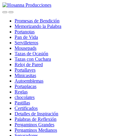
Skip
Skip
to
to
navigation
content
Promesas de Bendición
Memorizando la Palabra
Portanotas
Pan de Vida
Servilleteros
Mousepads
Tazas de Ocasión
Tazas con Cuchara
Reloj de Pared
Portallaves
Minicasitas
Autoemblemas
Portaplacas
Reglas
chocolates
Pastillas
Certificados
Detalles de Inspiración
Palabras de Reflexión
Pergaminos Grandes
Pergaminos Medianos
Separadores