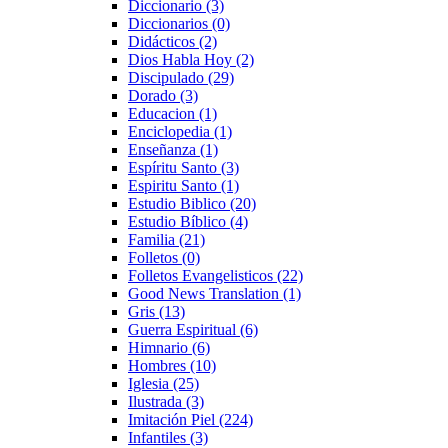
Diccionario
(3)
Diccionarios
(0)
Didácticos
(2)
Dios Habla Hoy
(2)
Discipulado
(29)
Dorado
(3)
Educacion
(1)
Enciclopedia
(1)
Enseñanza
(1)
Espíritu Santo
(3)
Espiritu Santo
(1)
Estudio Biblico
(20)
Estudio Bíblico
(4)
Familia
(21)
Folletos
(0)
Folletos Evangelisticos
(22)
Good News Translation
(1)
Gris
(13)
Guerra Espiritual
(6)
Himnario
(6)
Hombres
(10)
Iglesia
(25)
Ilustrada
(3)
Imitación Piel
(224)
Infantiles
(3)