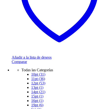
Añadir a la lista de deseos
Comparar
Todas las Categorías
10pt
(31)
11pt
(36)
12pt
(53)
13pt
(1)
14pt
(21)
15pt
(1)
16pt
(1)
19pt
(6)