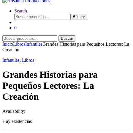
Search
Buscar
Buscar
por:
0
Buscar
Buscar
por:
Inicio
Libros
Infantiles
Grandes Historias para Pequeños Lectores: La
Creación
Infantiles
,
Libros
Grandes Historias para
Pequeños Lectores: La
Creación
Availability:
Hay existencias