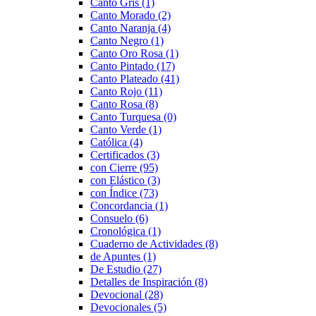
Canto Gris
(1)
Canto Morado
(2)
Canto Naranja
(4)
Canto Negro
(1)
Canto Oro Rosa
(1)
Canto Pintado
(17)
Canto Plateado
(41)
Canto Rojo
(11)
Canto Rosa
(8)
Canto Turquesa
(0)
Canto Verde
(1)
Católica
(4)
Certificados
(3)
con Cierre
(95)
con Elástico
(3)
con Índice
(73)
Concordancia
(1)
Consuelo
(6)
Cronológica
(1)
Cuaderno de Actividades
(8)
de Apuntes
(1)
De Estudio
(27)
Detalles de Inspiración
(8)
Devocional
(28)
Devocionales
(5)