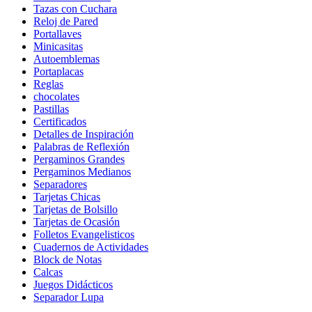
Tazas con Cuchara
Reloj de Pared
Portallaves
Minicasitas
Autoemblemas
Portaplacas
Reglas
chocolates
Pastillas
Certificados
Detalles de Inspiración
Palabras de Reflexión
Pergaminos Grandes
Pergaminos Medianos
Separadores
Tarjetas Chicas
Tarjetas de Bolsillo
Tarjetas de Ocasión
Folletos Evangelisticos
Cuadernos de Actividades
Block de Notas
Calcas
Juegos Didácticos
Separador Lupa