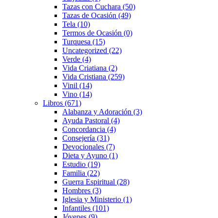
Tazas con Cuchara
(50)
Tazas de Ocasión
(49)
Tela
(10)
Termos de Ocasión
(0)
Turquesa
(15)
Uncategorized
(22)
Verde
(4)
Vida Criatiana
(2)
Vida Cristiana
(259)
Vinil
(14)
Vino
(14)
Libros
(671)
Alabanza y Adoración
(3)
Ayuda Pastoral
(4)
Concordancia
(4)
Consejería
(31)
Devocionales
(7)
Dieta y Ayuno
(1)
Estudio
(19)
Familia
(22)
Guerra Espiritual
(28)
Hombres
(3)
Iglesia y Ministerio
(1)
Infantiles
(101)
Jóvenes
(9)