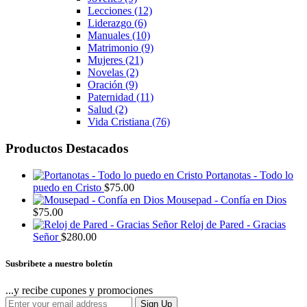
Lecciones
(12)
Liderazgo
(6)
Manuales
(10)
Matrimonio
(9)
Mujeres
(21)
Novelas
(2)
Oración
(9)
Paternidad
(11)
Salud
(2)
Vida Cristiana
(76)
Productos Destacados
Portanotas - Todo lo
puedo en Cristo
$
75.00
Mousepad - Confía en Dios
$
75.00
Reloj de Pared - Gracias
Señor
$
280.00
Susbribete a nuestro boletín
...y recibe cupones y promociones
Sign Up