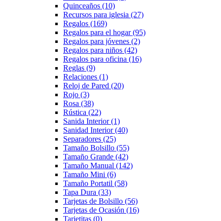
Quinceaños
(10)
Recursos para iglesia
(27)
Regalos
(169)
Regalos para el hogar
(95)
Regalos para jóvenes
(2)
Regalos para niños
(42)
Regalos para oficina
(16)
Reglas
(9)
Relaciones
(1)
Reloj de Pared
(20)
Rojo
(3)
Rosa
(38)
Rústica
(22)
Sanida Interior
(1)
Sanidad Interior
(40)
Separadores
(25)
Tamaño Bolsillo
(55)
Tamaño Grande
(42)
Tamaño Manual
(142)
Tamaño Mini
(6)
Tamaño Portatil
(58)
Tapa Dura
(33)
Tarjetas de Bolsillo
(56)
Tarjetas de Ocasión
(16)
Tarjetitas
(0)