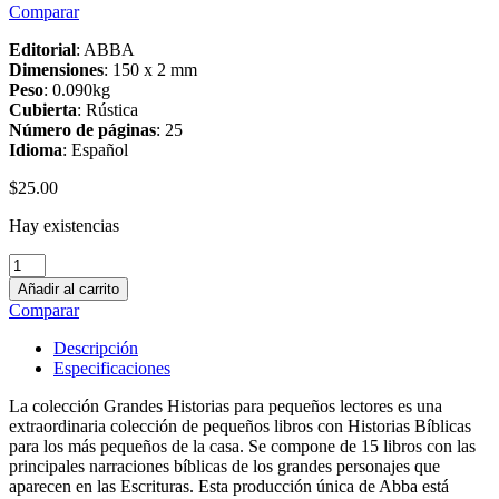
Comparar
Editorial
: ABBA
Dimensiones
: 150 x 2 mm
Peso
: 0.090kg
Cubierta
: Rústica
Número de páginas
: 25
Idioma
: Español
$
25.00
Hay existencias
Grandes
Historias
Añadir al carrito
para
Comparar
Pequeños
Lectores:
Descripción
La
Especificaciones
Creación
quantity
La colección Grandes Historias para pequeños lectores es una
extraordinaria colección de pequeños libros con Historias Bíblicas
para los más pequeños de la casa. Se compone de 15 libros con las
principales narraciones bíblicas de los grandes personajes que
aparecen en las Escrituras. Esta producción única de Abba está