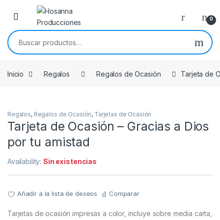
Skip to navigation
Skip to content
0
Buscar por:
Inicio
Regalos
Regalos de Ocasión
Tarjeta de O
Regalos
,
Regalos de Ocasión
,
Tarjetas de Ocasión
Tarjeta de Ocasión – Gracias a Dios
por tu amistad
Availability:
Sin existencias
Añadir a la lista de deseos
Comparar
Tarjetas de ocasión impresas a color, incluye sobre media carta,