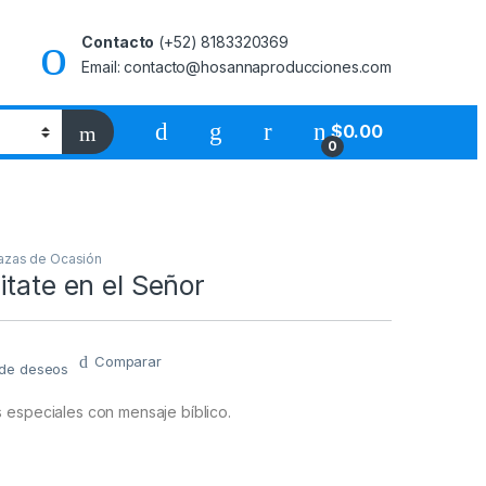
Contacto
(+52) 8183320369
Email: contacto@hosannaproducciones.com
$
0.00
0
azas de Ocasión
itate en el Señor
Comparar
a de deseos
 especiales con mensaje bíblico.