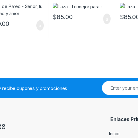
$
85.00
$
85.0
.00
.y recibe cupones y promociones
Enlaces Pri
38
Inicio