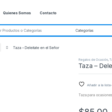
Quienes Somos
Contacto
r:
Taza – Deleitate en el Señor
Regalos de Ocasión
,
T
Taza – Dele
Añadir a la list
Taza para ocasiones
$
85.00