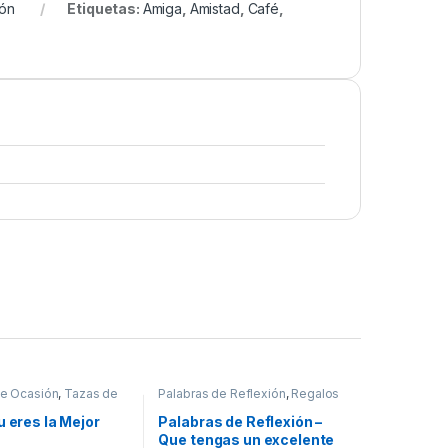
ón
Etiquetas:
Amiga
,
Amistad
,
Café
,
e Ocasión
,
Tazas de
Palabras de Reflexión
,
Regalos
para el hogar
u eres la Mejor
Palabras de Reflexión –
Que tengas un excelente