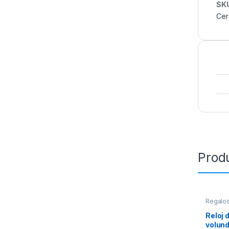
SK
Cer
Prod
Regalos
Pared
Reloj 
volun