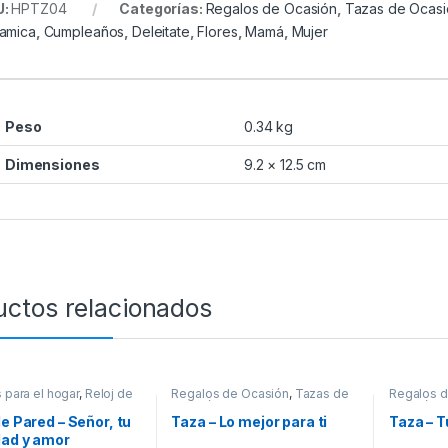
U:
HPTZ04
Categorías:
Regalos de Ocasión
,
Tazas de Ocasi
amica
,
Cumpleaños
,
Deleitate
,
Flores
,
Mamá
,
Mujer
Peso
0.34 kg
Dimensiones
9.2 × 12.5 cm
uctos relacionados
 para el hogar
,
Reloj de
Regalos de Ocasión
,
Tazas de
Regalos d
Ocasión
Ocasión
de Pared – Señor, tu
Taza – Lo mejor para ti
Taza – T
dad y amor