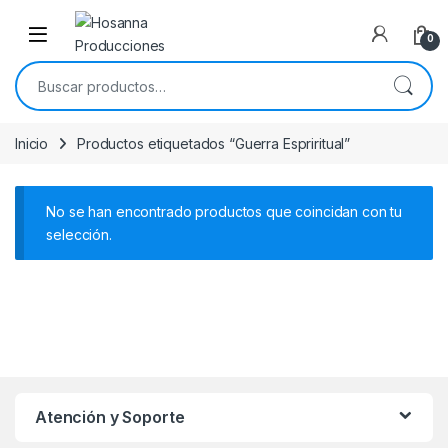
Skip to navigation
Skip to content
0
Buscar por:
Inicio
Productos etiquetados “Guerra Espriritual”
No se han encontrado productos que coincidan con tu
selección.
Atención y Soporte